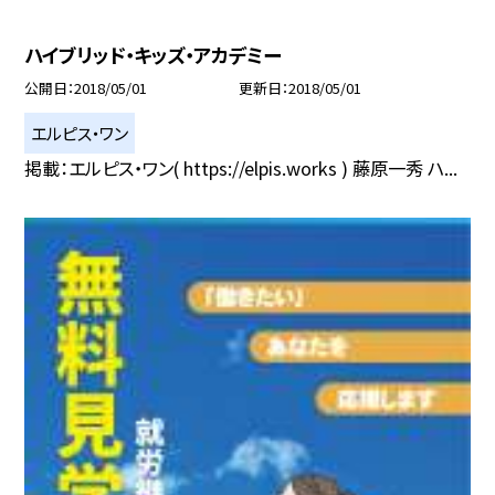
ハイブリッド・キッズ・アカデミー
公開日
2018/05/01
更新日
2018/05/01
エルピス・ワン
掲載：エルピス・ワン( https://elpis.works ) 藤原一秀 ハ...