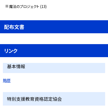
魔法のプロジェクト
(13)
配布文書
リンク
基本情報
略歴
特別支援教育資格認定協会