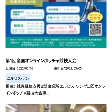
第1回全国オンラインボッチャ競技大会
公開日
2022/05/05
更新日
2022/05/05
エルピス・ワン
掲載： 就労継続支援B型事業所エルピス・ワン 第1回オンラ
インボッチャ競技大会事...