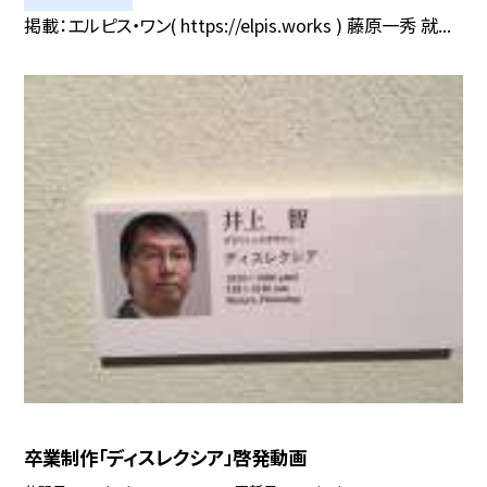
掲載：エルピス・ワン( https://elpis.works ) 藤原一秀 就...
卒業制作「ディスレクシア」啓発動画