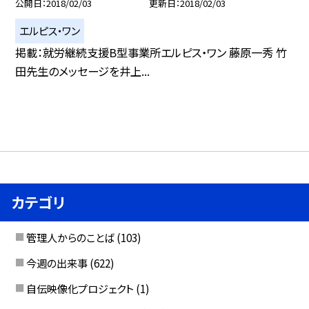
公開日
2018/02/03
更新日
2018/02/03
エルピス・ワン
掲載：就労継続支援B型事業所エルピス・ワン 藤原一秀 竹
田先生のメッセージを井上...
カテゴリ
管理人からのことば
(103)
今週の出来事
(622)
自伝映像化プロジェクト
(1)