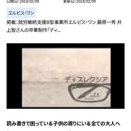
公開日
2018/02/09
更新日
2018/02/09
エルピス・ワン
掲載：就労継続支援B型事業所エルピス・ワン 藤原一秀 井
上智さんの卒業制作「ディ...
読み書きで困っている子供の周りにいる全ての大人へ