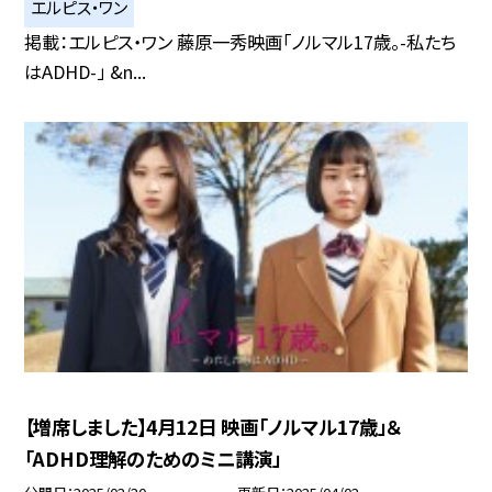
エルピス・ワン
掲載：エルピス・ワン 藤原一秀映画「ノルマル17歳。-私たち
はADHD-」 &n...
【増席しました】4月12日 映画「ノルマル17歳」＆
「ADHD理解のためのミニ講演」