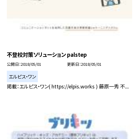
不登校対策ソリューション palstep
公開日
2018/05/01
更新日
2018/05/01
エルピス・ワン
掲載：エルピス・ワン( https://elpis.works ) 藤原一秀 不...