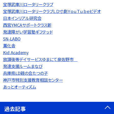
宝塚武庫川ロータリークラブ
宝塚武庫川ロータリークラブＬＤ寸劇ＹｏｕＴｕｂｅビデオ
日本インリアル研究会
西宮YMCAサポートクラス新
発達障がい学習塾ギフテッド
SN-LABO
薫化舎
Kid Academy
放課後等デイサービスゆまにて泉佐野市
発達支援ルームまなび
兵庫県LD親の会たつの子
神戸市特別支援教育相談センター
あっとオーティズム
過去記事