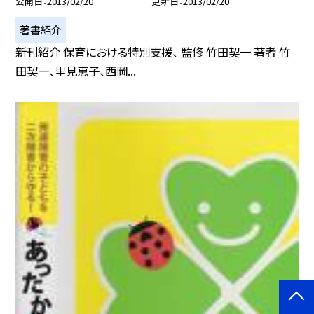
公開日
2013/02/20
更新日
2013/02/20
著書紹介
新刊紹介 保育における特別支援、 監修 竹田契一 著者 竹
田契一、里見恵子、西岡...