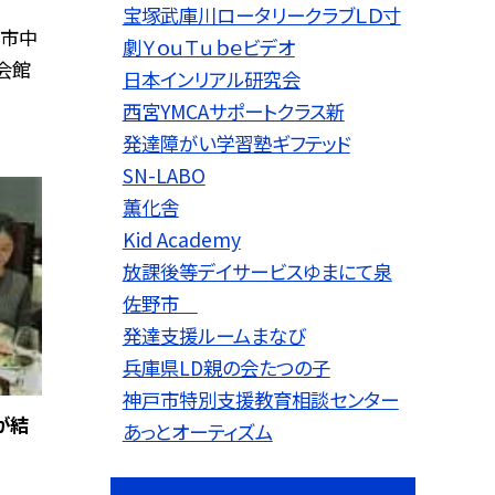
宝塚武庫川ロータリークラブＬＤ寸
戸市中
劇ＹｏｕＴｕｂｅビデオ
会館
日本インリアル研究会
西宮YMCAサポートクラス新
発達障がい学習塾ギフテッド
SN-LABO
薫化舎
Kid Academy
放課後等デイサービスゆまにて泉
佐野市
発達支援ルームまなび
兵庫県LD親の会たつの子
神戸市特別支援教育相談センター
が結
あっとオーティズム