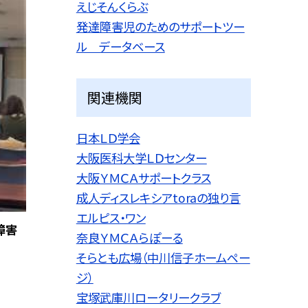
えじそんくらぶ
発達障害児のためのサポートツー
ル データベース
関連機関
日本ＬＤ学会
大阪医科大学ＬＤセンター
大阪ＹＭＣＡサポートクラス
成人ディスレキシアtoraの独り言
エルピス・ワン
障害
奈良ＹＭＣＡらぽーる
そらとも広場（中川信子ホームペー
ジ）
宝塚武庫川ロータリークラブ