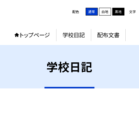
配色
通常
白地
黒地
文字
トップページ
学校日記
配布文書
学校日記