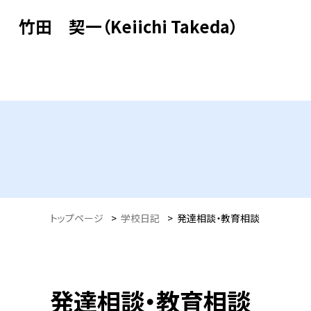
竹田 契一（Keiichi Takeda）
トップページ
>
学校日記
>
発達相談・教育相談
発達相談・教育相談