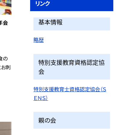
リンク
基本情報
年会
略歴
食の
特別支援教育資格認定協
とお刺
会
特別支援教育士資格認定協会（Ｓ
ＥＮＳ）
親の会