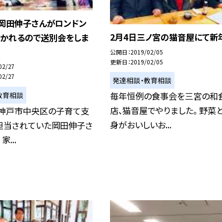
、岡田伸子さんがロンドン
2月4日三ノ宮の猫音屋にて新
行かれるので送別会をしま
公開日
2019/02/05
更新日
2019/02/05
02/27
02/27
発達相談・教育相談
毎年恒例の食事会を三宮の和
教育相談
店、猫音屋でやりました。 野菜
、神戸市中央区の子育て支
身がおいしいお...
担当されていた岡田伸子さ
...