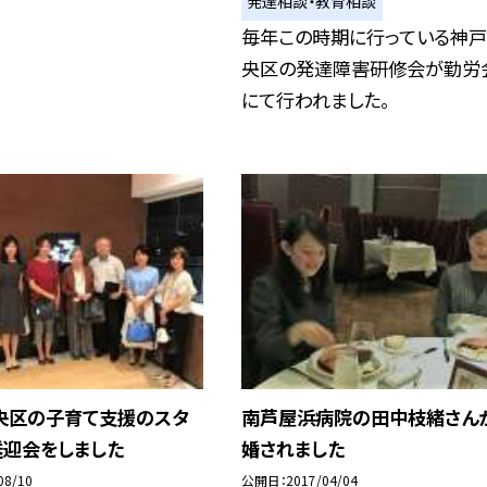
発達相談・教育相談
毎年この時期に行っている神
央区の発達障害研修会が勤労
にて行われました。
央区の子育て支援のスタ
南芦屋浜病院の田中枝緒さん
送迎会をしました
婚されました
08/10
公開日
2017/04/04