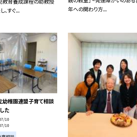
親の教室」 ~発達障がいのある
児教育養成課程の助教授
年への関わり方...
、すぐ...
立幼稚園連盟子育て相談
した
07/10
07/10
教育相談