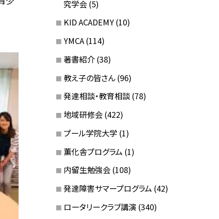
青少
究学会
(5)
KID ACADEMY
(10)
YMCA
(114)
著書紹介
(38)
教え子の皆さん
(96)
発達相談・教育相談
(78)
地域研修会
(422)
プール学院大学
(1)
薫化舎プログラム
(1)
内留生勉強会
(108)
発達障害サマープログラム
(42)
ロータリークラブ講演
(340)