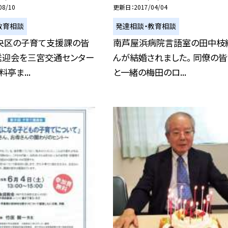
08/10
更新日
2017/04/04
教育相談
発達相談・教育相談
央区の子育て支援課の皆
南芦屋浜病院言語室の田中枝
送迎会を三宮交通センター
んが結婚されました。 同僚の皆
料亭ま...
と一緒の梅田のロ...