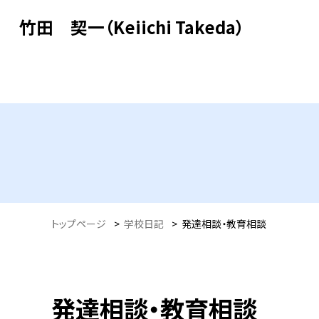
竹田 契一（Keiichi Takeda）
トップページ
>
学校日記
>
発達相談・教育相談
発達相談・教育相談