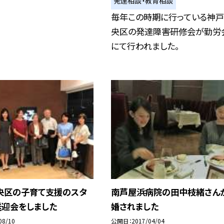
発達相談・教育相談
毎年この時期に行っている神
央区の発達障害研修会が勤労
にて行われました。
央区の子育て支援のスタ
南芦屋浜病院の田中枝緒さん
送迎会をしました
婚されました
08/10
公開日
2017/04/04