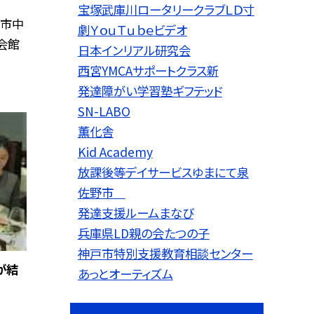
宝塚武庫川ロータリークラブＬＤ寸
戸市中
劇ＹｏｕＴｕｂｅビデオ
会館
日本インリアル研究会
西宮YMCAサポートクラス新
発達障がい学習塾ギフテッド
SN-LABO
薫化舎
Kid Academy
放課後等デイサービスゆまにて泉
佐野市
発達支援ルームまなび
兵庫県LD親の会たつの子
神戸市特別支援教育相談センター
が結
あっとオーティズム