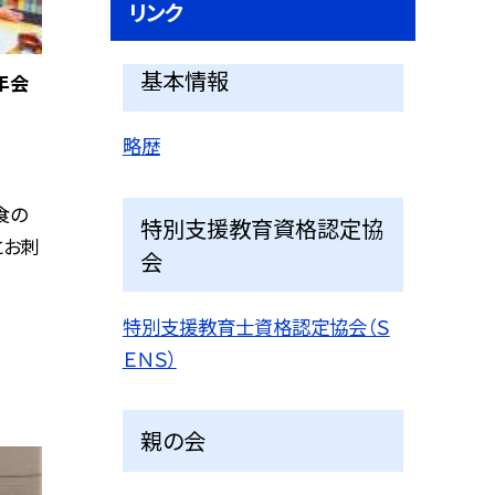
リンク
基本情報
年会
略歴
食の
特別支援教育資格認定協
とお刺
会
特別支援教育士資格認定協会（Ｓ
ＥＮＳ）
親の会