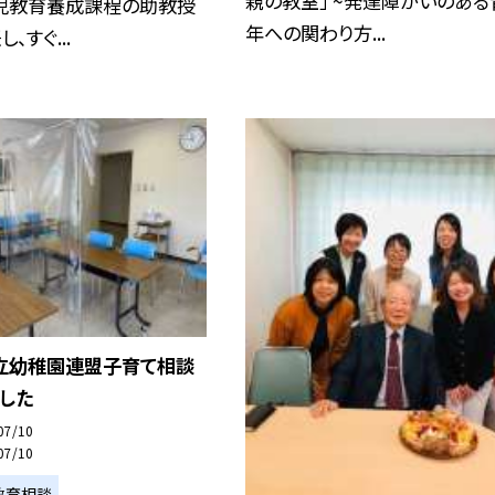
親の教室」 ~発達障がいのある
児教育養成課程の助教授
年への関わり方...
、すぐ...
立幼稚園連盟子育て相談
した
07/10
07/10
教育相談