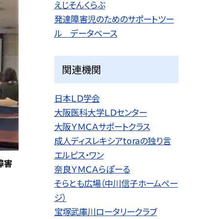
えじそんくらぶ
発達障害児のためのサポートツー
ル データベース
関連機関
日本ＬＤ学会
大阪医科大学ＬＤセンター
大阪ＹＭＣＡサポートクラス
成人ディスレキシアtoraの独り言
エルピス・ワン
障害
奈良ＹＭＣＡらぽーる
そらとも広場（中川信子ホームペー
ジ）
宝塚武庫川ロータリークラブ