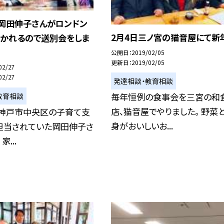
、岡田伸子さんがロンドン
2月4日三ノ宮の猫音屋にて新
行かれるので送別会をしま
公開日
2019/02/05
更新日
2019/02/05
02/27
02/27
発達相談・教育相談
毎年恒例の食事会を三宮の和
教育相談
店、猫音屋でやりました。 野菜
、神戸市中央区の子育て支
身がおいしいお...
担当されていた岡田伸子さ
...