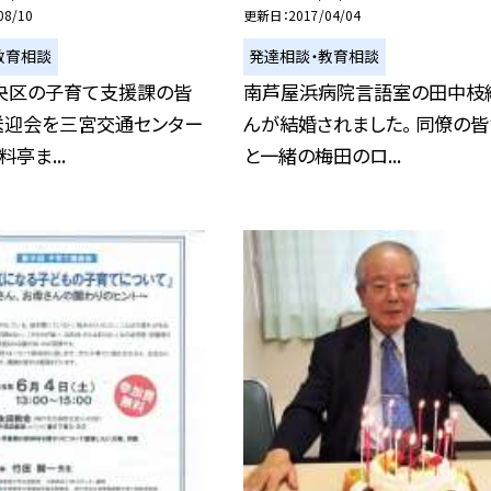
08/10
更新日
2017/04/04
教育相談
発達相談・教育相談
央区の子育て支援課の皆
南芦屋浜病院言語室の田中枝
送迎会を三宮交通センター
んが結婚されました。 同僚の皆
料亭ま...
と一緒の梅田のロ...