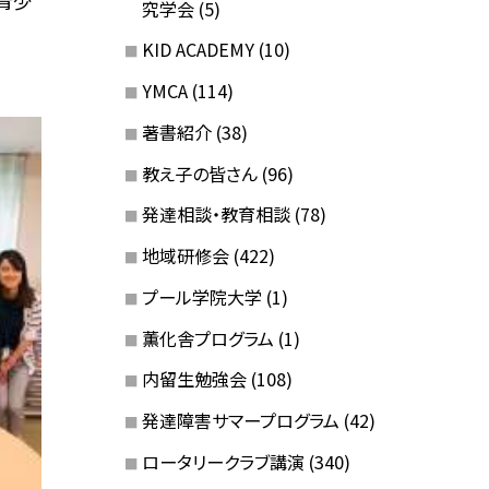
青少
究学会
(5)
KID ACADEMY
(10)
YMCA
(114)
著書紹介
(38)
教え子の皆さん
(96)
発達相談・教育相談
(78)
地域研修会
(422)
プール学院大学
(1)
薫化舎プログラム
(1)
内留生勉強会
(108)
発達障害サマープログラム
(42)
ロータリークラブ講演
(340)