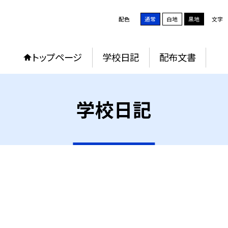
配色
通常
白地
黒地
文字
トップページ
学校日記
配布文書
学校日記