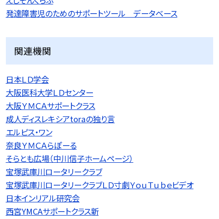
発達障害児のためのサポートツール データベース
関連機関
日本ＬＤ学会
大阪医科大学ＬＤセンター
大阪ＹＭＣＡサポートクラス
成人ディスレキシアtoraの独り言
エルピス・ワン
奈良ＹＭＣＡらぽーる
そらとも広場（中川信子ホームページ）
宝塚武庫川ロータリークラブ
宝塚武庫川ロータリークラブＬＤ寸劇ＹｏｕＴｕｂｅビデオ
日本インリアル研究会
西宮YMCAサポートクラス新