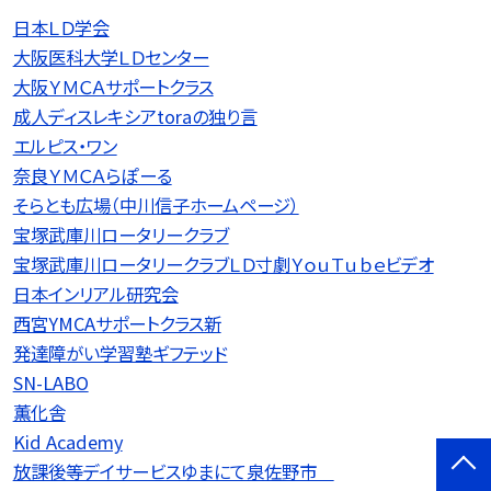
日本ＬＤ学会
大阪医科大学ＬＤセンター
大阪ＹＭＣＡサポートクラス
成人ディスレキシアtoraの独り言
エルピス・ワン
奈良ＹＭＣＡらぽーる
そらとも広場（中川信子ホームページ）
宝塚武庫川ロータリークラブ
宝塚武庫川ロータリークラブＬＤ寸劇ＹｏｕＴｕｂｅビデオ
日本インリアル研究会
西宮YMCAサポートクラス新
発達障がい学習塾ギフテッド
SN-LABO
薫化舎
Kid Academy
放課後等デイサービスゆまにて泉佐野市