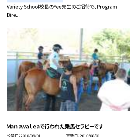
Variety School校長のYee先生のご招待で、Program
Dire...
Ｍａｎａｗａｌｅａで行われた乗馬セラピーです
公開日
2010/08/01
更新日
2010/08/01