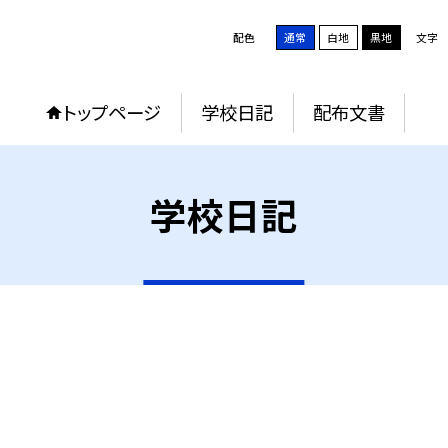
配色
通常
白地
黒地
文字
トップページ
学校日記
配布文書
学校日記