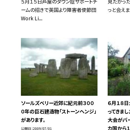
５月１５日芦屋のダウン症サポートチ
見たかった
ームの招きで英国より障害者使節団
っと会えまし
Work Li...
ソールズベリー近郊に紀元前３００
６月１８日
０年の巨石建造物「ストーンヘンジ」
ってきまし
があります。
大会がバ
カ国から１
公開日
2009/07/01