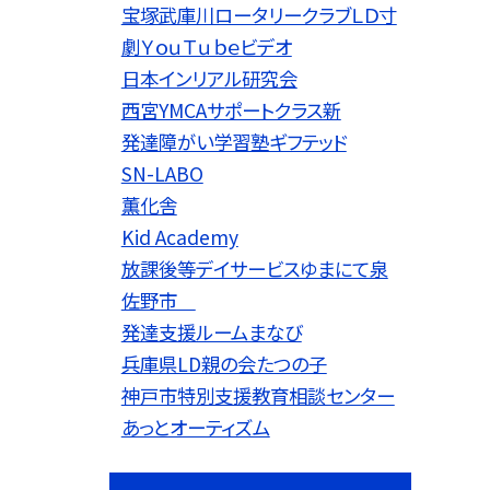
宝塚武庫川ロータリークラブＬＤ寸
劇ＹｏｕＴｕｂｅビデオ
日本インリアル研究会
西宮YMCAサポートクラス新
発達障がい学習塾ギフテッド
SN-LABO
薫化舎
Kid Academy
放課後等デイサービスゆまにて泉
佐野市
発達支援ルームまなび
兵庫県LD親の会たつの子
神戸市特別支援教育相談センター
あっとオーティズム