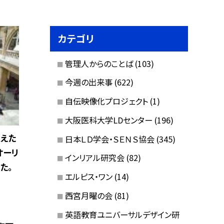
カテゴリ
管理人からのことば
(103)
今週の出来事
(622)
自伝映像化プロジェクト
(1)
大阪医科大学LDセンター
(196)
えた
日本ＬＤ学会・ＳＥＮＳ協会
(345)
オーリ
インリアル研究会
(82)
た。
エルピス・ワン
(14)
西宮月曜の会
(81)
英語教育ユニバーサルデザイン研