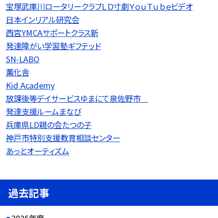
宝塚武庫川ロータリークラブＬＤ寸劇ＹｏｕＴｕｂｅビデオ
日本インリアル研究会
西宮YMCAサポートクラス新
発達障がい学習塾ギフテッド
SN-LABO
薫化舎
Kid Academy
放課後等デイサービスゆまにて泉佐野市
発達支援ルームまなび
兵庫県LD親の会たつの子
神戸市特別支援教育相談センター
あっとオーティズム
過去記事
2026年度