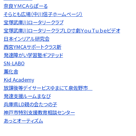
奈良ＹＭＣＡらぽーる
そらとも広場（中川信子ホームページ）
宝塚武庫川ロータリークラブ
宝塚武庫川ロータリークラブＬＤ寸劇ＹｏｕＴｕｂｅビデオ
日本インリアル研究会
西宮YMCAサポートクラス新
発達障がい学習塾ギフテッド
SN-LABO
薫化舎
Kid Academy
放課後等デイサービスゆまにて泉佐野市
発達支援ルームまなび
兵庫県LD親の会たつの子
神戸市特別支援教育相談センター
あっとオーティズム