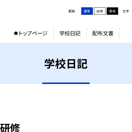
配色
通常
白地
黒地
文字
トップページ
学校日記
配布文書
学校日記
リ研修