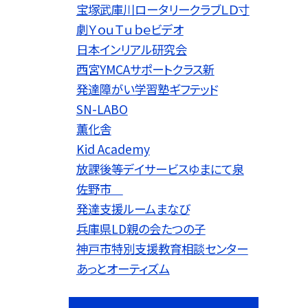
宝塚武庫川ロータリークラブＬＤ寸
劇ＹｏｕＴｕｂｅビデオ
日本インリアル研究会
西宮YMCAサポートクラス新
発達障がい学習塾ギフテッド
SN-LABO
薫化舎
Kid Academy
放課後等デイサービスゆまにて泉
佐野市
発達支援ルームまなび
兵庫県LD親の会たつの子
神戸市特別支援教育相談センター
あっとオーティズム