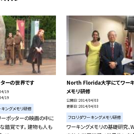
ッターの世界です
North Florida大学にてワー
メモリ研修
04/19
04/19
公開日
2014/04/03
更新日
2014/04/03
ーキングメモリ研修
フロリダワーキングメモリ研修
リーポッターの映画の中に
な錯覚です。 建物も人も
ワーキングメモリの基礎研究、