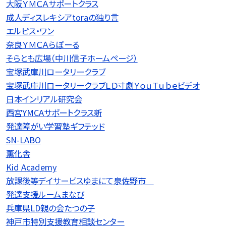
大阪ＹＭＣＡサポートクラス
成人ディスレキシアtoraの独り言
エルピス・ワン
奈良ＹＭＣＡらぽーる
そらとも広場（中川信子ホームページ）
宝塚武庫川ロータリークラブ
宝塚武庫川ロータリークラブＬＤ寸劇ＹｏｕＴｕｂｅビデオ
日本インリアル研究会
西宮YMCAサポートクラス新
発達障がい学習塾ギフテッド
SN-LABO
薫化舎
Kid Academy
放課後等デイサービスゆまにて泉佐野市
発達支援ルームまなび
兵庫県LD親の会たつの子
神戸市特別支援教育相談センター