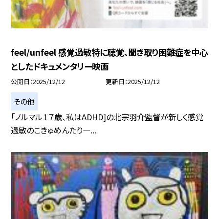
feel/unfeel 感覚過敏特に聴覚、聞き取り困難症を中心
としたドキュメンタリー映画
公開日
2025/12/12
更新日
2025/12/12
その他
「ノルマル１７歳、私はADHD]の北宗羽介監督が新しく感覚
過敏のこきゅめんたり―...