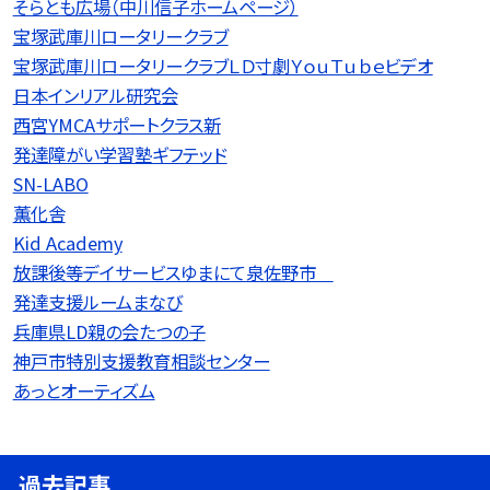
そらとも広場（中川信子ホームページ）
宝塚武庫川ロータリークラブ
宝塚武庫川ロータリークラブＬＤ寸劇ＹｏｕＴｕｂｅビデオ
日本インリアル研究会
西宮YMCAサポートクラス新
発達障がい学習塾ギフテッド
SN-LABO
薫化舎
Kid Academy
放課後等デイサービスゆまにて泉佐野市
発達支援ルームまなび
兵庫県LD親の会たつの子
神戸市特別支援教育相談センター
あっとオーティズム
過去記事