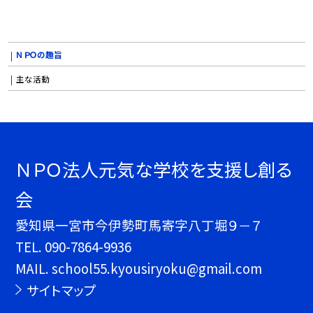
ＮＰＯの趣旨
主な活動
ＮＰＯ法人元気な学校を支援し創る
会
愛知県一宮市今伊勢町馬寄字八丁堀９－７
TEL.
090-7864-9936
MAIL. school55.kyousiryoku@gmail.com
サイトマップ