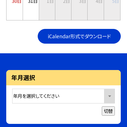
30日
31日
1日
2日
3日
4日
5日
iCalendar形式でダウンロード
年月選択
切替