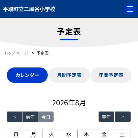
平取町立二風谷小学校
予定表
トップページ
>
予定表
カレンダー
月間予定表
年間予定表
2026年8月
前年
今日
翌年
日
月
火
水
木
金
土