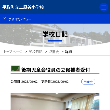
平取町立二風谷小学校
学校日記メニュー
学校日記
トップページ
>
学校日記
>
児童会
>
詳細
後期児童会役員の立候補者受付
公開日
2025/09/02
更新日
2025/09/02
児童会