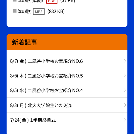
体の歌（歌詞）
(37 KB)
PDF
体の歌
(882 KB)
MP3
新着記事
8/7( 金 ) 二風谷小学校お宝紹介NO.６
8/6( 木 ) 二風谷小学校お宝紹介NO.５
8/5( 水 ) 二風谷小学校お宝紹介NO.４
8/3( 月 ) 北大大学院生との交流
7/24( 金 ) １学期終業式