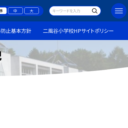
準
中
大
め防止基本方針
二風谷小学校HPサイトポリシー
記