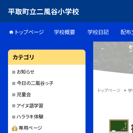
平取町立二風谷小学校
トップページ
学校概要
学校日記
配布
カテゴリ
お知らせ
今日の二風谷っ子
トップページ
>
学
児童会
アイヌ語学習
ハララキ体験
専用ページ