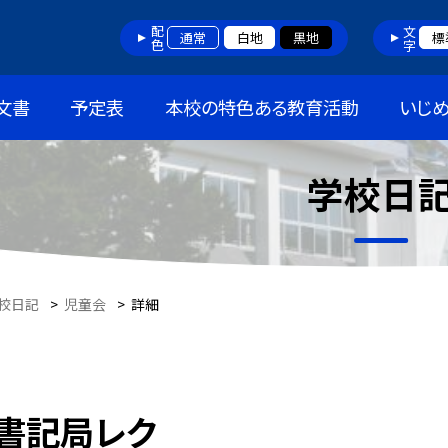
配色
文字
通常
白地
黒地
標
文書
予定表
本校の特色ある教育活動
いじ
学校日
校日記
>
児童会
>
詳細
書記局レク