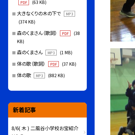
(63 KB)
PDF
大きなくりの木の下で
MP3
(374 KB)
森のくまさん（歌詞）
(38
PDF
KB)
森のくまさん
(1 MB)
MP3
体の歌（歌詞）
(37 KB)
PDF
体の歌
(882 KB)
MP3
新着記事
8/6( 木 ) 二風谷小学校お宝紹介