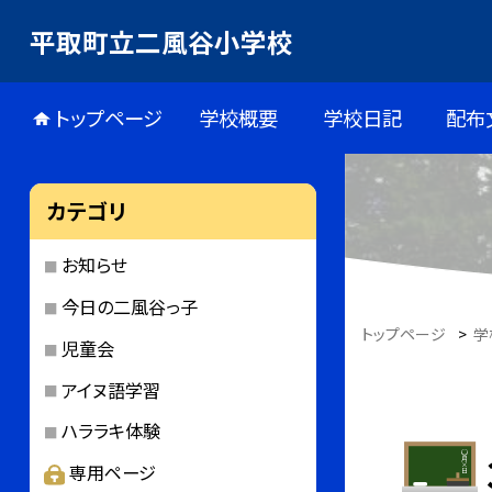
平取町立二風谷小学校
トップページ
学校概要
学校日記
配布
カテゴリ
お知らせ
今日の二風谷っ子
トップページ
>
学
児童会
アイヌ語学習
ハララキ体験
専用ページ