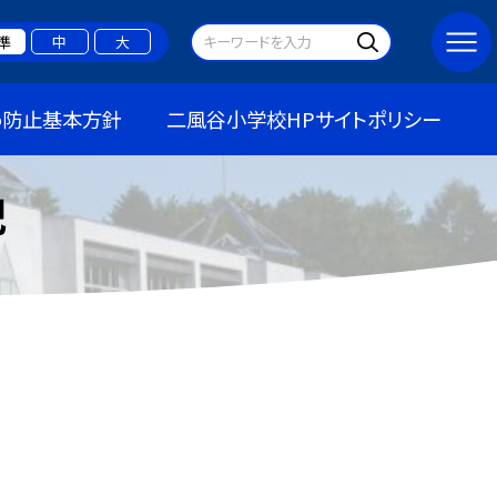
準
中
大
め防止基本方針
二風谷小学校HPサイトポリシー
記