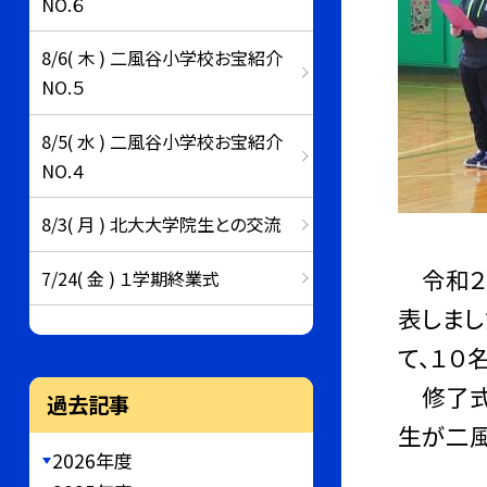
NO.６
8/6( 木 ) 二風谷小学校お宝紹介
NO.５
8/5( 水 ) 二風谷小学校お宝紹介
NO.４
8/3( 月 ) 北大大学院生との交流
令和２
7/24( 金 ) １学期終業式
表しまし
て、１０
修了式
過去記事
生が二風
2026年度