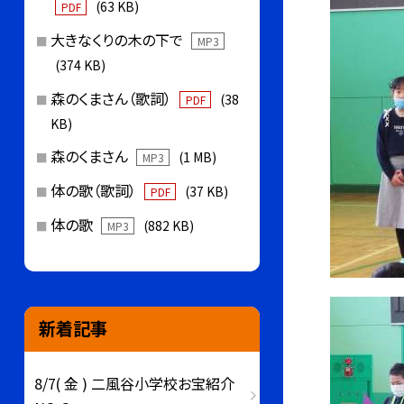
(63 KB)
PDF
大きなくりの木の下で
MP3
(374 KB)
森のくまさん（歌詞）
(38
PDF
KB)
森のくまさん
(1 MB)
MP3
体の歌（歌詞）
(37 KB)
PDF
体の歌
(882 KB)
MP3
新着記事
8/7( 金 ) 二風谷小学校お宝紹介