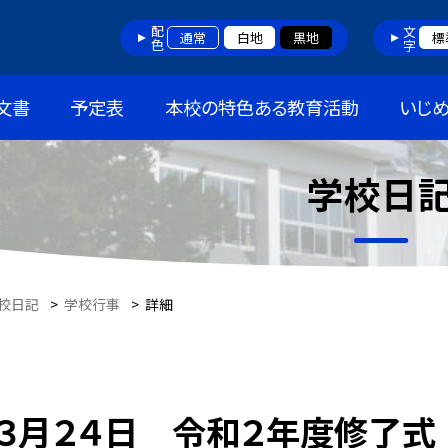
配色
文字
通常
白地
黒地
標
文書
予定表
本校の特色ある教育活動
いじ
学校日
校日記
>
学校行事
>
詳細
３月２４日 令和２年度修了式