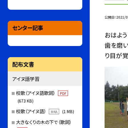
公開日
2021/0
センター記事
おはよう
歯を磨い
り目が覚
配布文書
アイヌ語学習
校歌（アイヌ語歌詞）
PDF
(673 KB)
校歌（アイヌ語）
(1 MB)
M4A
大きなくりの木の下で（歌詞）