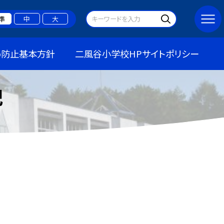
準
中
大
め防止基本方針
二風谷小学校HPサイトポリシー
記