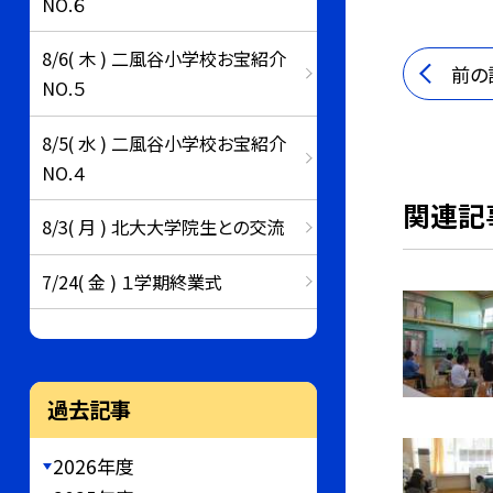
NO.６
8/6( 木 ) 二風谷小学校お宝紹介
前の
NO.５
8/5( 水 ) 二風谷小学校お宝紹介
NO.４
関連記
8/3( 月 ) 北大大学院生との交流
7/24( 金 ) １学期終業式
過去記事
2026年度