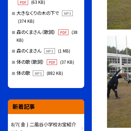
(63 KB)
PDF
大きなくりの木の下で
MP3
(374 KB)
森のくまさん（歌詞）
(38
PDF
KB)
森のくまさん
(1 MB)
MP3
体の歌（歌詞）
(37 KB)
PDF
体の歌
(882 KB)
MP3
新着記事
8/7( 金 ) 二風谷小学校お宝紹介