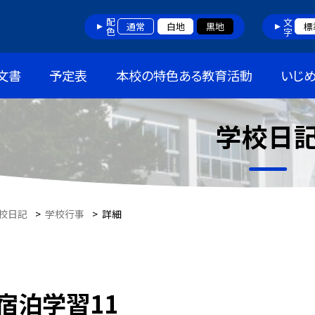
配色
文字
通常
白地
黒地
標
文書
予定表
本校の特色ある教育活動
いじ
学校日
校日記
>
学校行事
>
詳細
宿泊学習11