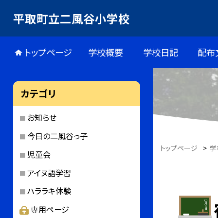
平取町立二風谷小学校
トップページ
学校概要
学校日記
配布
カテゴリ
お知らせ
今日の二風谷っ子
トップページ
>
学
児童会
アイヌ語学習
ハララキ体験
専用ページ