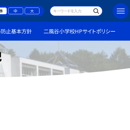
準
中
大
め防止基本方針
二風谷小学校HPサイトポリシー
記