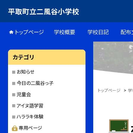
平取町立二風谷小学校
トップページ
学校概要
学校日記
配布
カテゴリ
お知らせ
今日の二風谷っ子
トップページ
>
学
児童会
アイヌ語学習
ハララキ体験
専用ページ