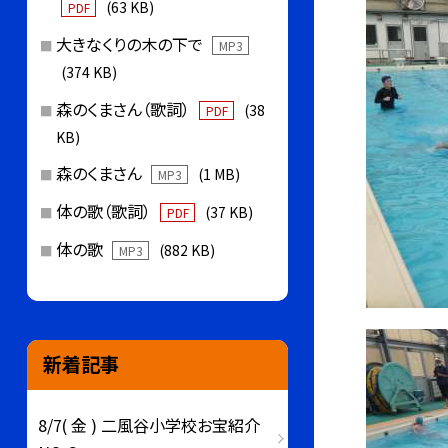
(63 KB)
PDF
大きなくりの木の下で
MP3
(374 KB)
森のくまさん（歌詞）
(38
PDF
KB)
森のくまさん
(1 MB)
MP3
体の歌（歌詞）
(37 KB)
PDF
体の歌
(882 KB)
MP3
新着記事
8/7( 金 ) 二風谷小学校お宝紹介