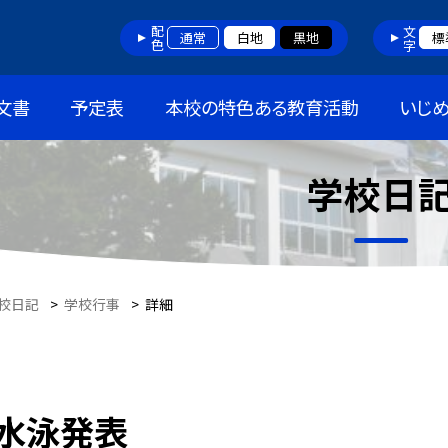
配色
文字
通常
白地
黒地
標
文書
予定表
本校の特色ある教育活動
いじ
学校日
校日記
>
学校行事
>
詳細
水泳発表