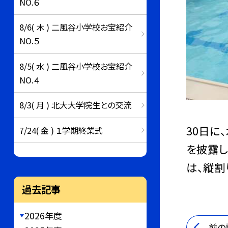
NO.６
8/6( 木 ) 二風谷小学校お宝紹介
NO.５
8/5( 水 ) 二風谷小学校お宝紹介
NO.４
8/3( 月 ) 北大大学院生との交流
30日に
7/24( 金 ) １学期終業式
を披露し
は、縦割
過去記事
2026年度
前の