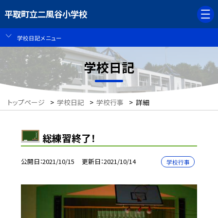
平取町立二風谷小学校
学校日記メニュー
学校日記
トップページ
>
学校日記
>
学校行事
>
詳細
総練習終了！
公開日
2021/10/15
更新日
2021/10/14
学校行事