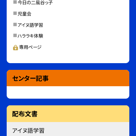
今日の二風谷っ子
児童会
アイヌ語学習
ハララキ体験
専用ページ
センター記事
配布文書
アイヌ語学習