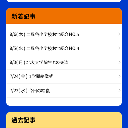
新着記事
8/6( 木 ) 二風谷小学校お宝紹介NO.５
8/5( 水 ) 二風谷小学校お宝紹介NO.４
8/3( 月 ) 北大大学院生との交流
7/24( 金 ) １学期終業式
7/22( 水 ) 今日の給食
過去記事