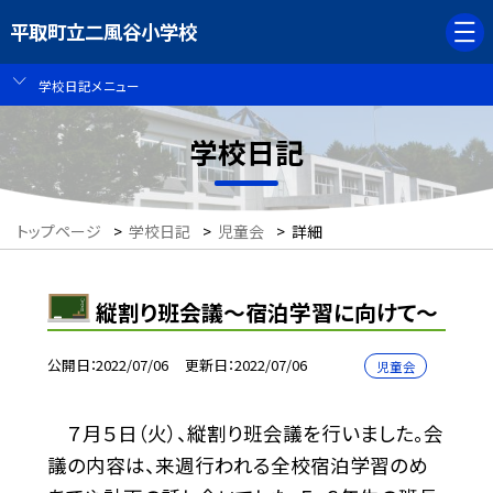
平取町立二風谷小学校
学校日記メニュー
学校日記
トップページ
>
学校日記
>
児童会
>
詳細
縦割り班会議〜宿泊学習に向けて〜
公開日
2022/07/06
更新日
2022/07/06
児童会
７月５日（火）、縦割り班会議を行いました。会
議の内容は、来週行われる全校宿泊学習のめ