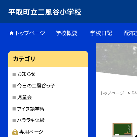
平取町立二風谷小学校
トップページ
学校概要
学校日記
配布
カテゴリ
お知らせ
今日の二風谷っ子
トップページ
>
学
児童会
アイヌ語学習
ハララキ体験
専用ページ