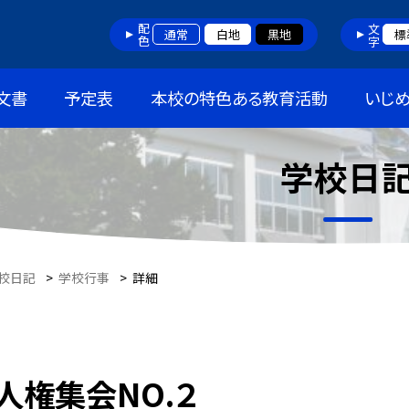
配色
文字
通常
白地
黒地
標
文書
予定表
本校の特色ある教育活動
いじ
学校日
校日記
>
学校行事
>
詳細
人権集会NO.２