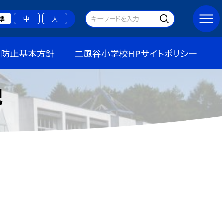
準
中
大
め防止基本方針
二風谷小学校HPサイトポリシー
記