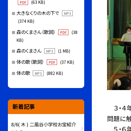
(63 KB)
PDF
大きなくりの木の下で
MP3
(374 KB)
森のくまさん（歌詞）
(38
PDF
KB)
森のくまさん
(1 MB)
MP3
体の歌（歌詞）
(37 KB)
PDF
体の歌
(882 KB)
MP3
新着記事
３・４年
問題に触
8/6( 木 ) 二風谷小学校お宝紹介
５・６