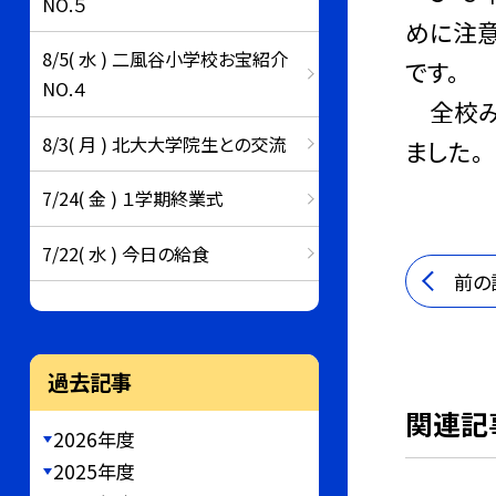
NO.５
めに注意
8/5( 水 ) 二風谷小学校お宝紹介
です。
NO.４
全校み
8/3( 月 ) 北大大学院生との交流
ました。
7/24( 金 ) １学期終業式
7/22( 水 ) 今日の給食
前の
過去記事
関連記
2026年度
2025年度