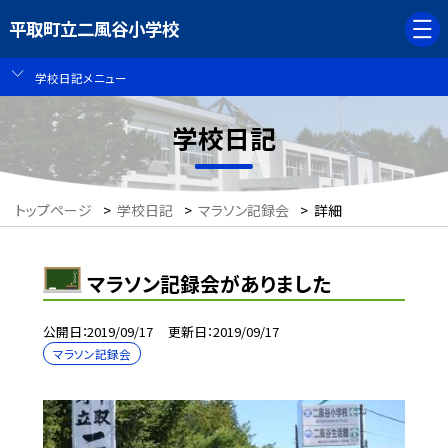
平取町立二風谷小学校
学校日記メニュー
学校日記
トップページ
>
学校日記
>
マラソン記録会
>
詳細
マラソン記録会がありました
公開日
2019/09/17
更新日
2019/09/17
マラソン記録会