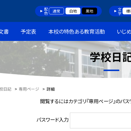
配色
文字
通常
白地
黒地
標
文書
予定表
本校の特色ある教育活動
いじ
学校日
校日記
>
専用ページ
>
詳細
閲覧するにはカテゴリ『専用ページ』のパス
パスワード入力