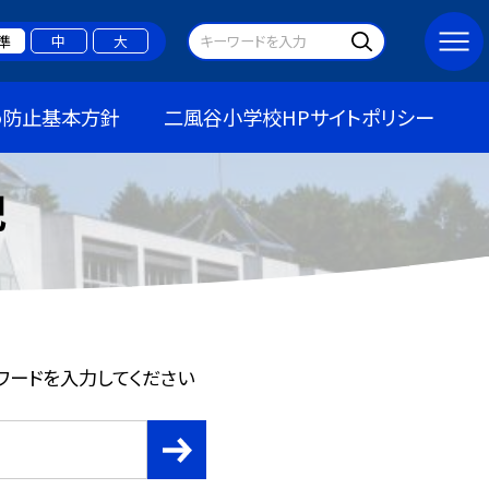
準
中
大
め防止基本方針
二風谷小学校HPサイトポリシー
記
ワードを入力してください