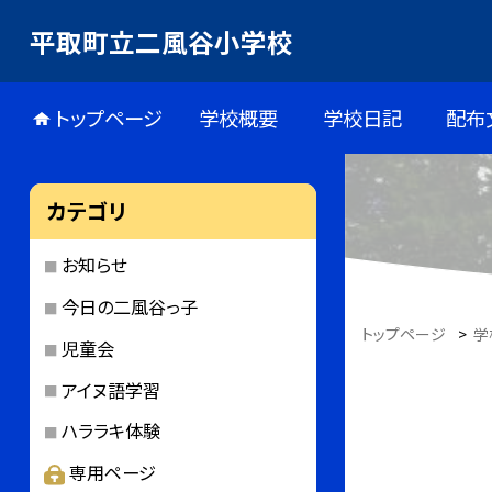
平取町立二風谷小学校
トップページ
学校概要
学校日記
配布
カテゴリ
お知らせ
今日の二風谷っ子
トップページ
>
学
児童会
アイヌ語学習
ハララキ体験
専用ページ