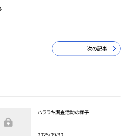
る
次の記事
ハララキ調査活動の様子
2025/09/30