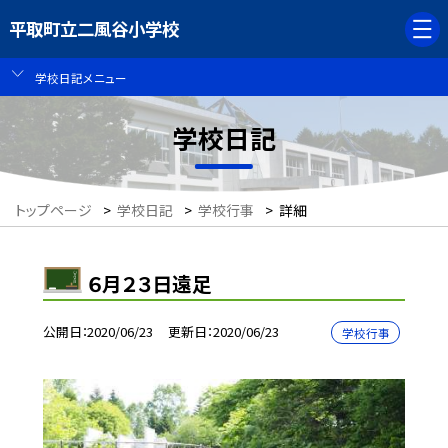
平取町立二風谷小学校
学校日記メニュー
学校日記
トップページ
>
学校日記
>
学校行事
>
詳細
６月２３日遠足
公開日
2020/06/23
更新日
2020/06/23
学校行事