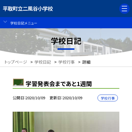
平取町立二風谷小学校
学校日記メニュー
学校日記
トップページ
>
学校日記
>
学校行事
>
詳細
学習発表会まであと1週間
公開日
2020/10/09
更新日
2020/10/09
学校行事