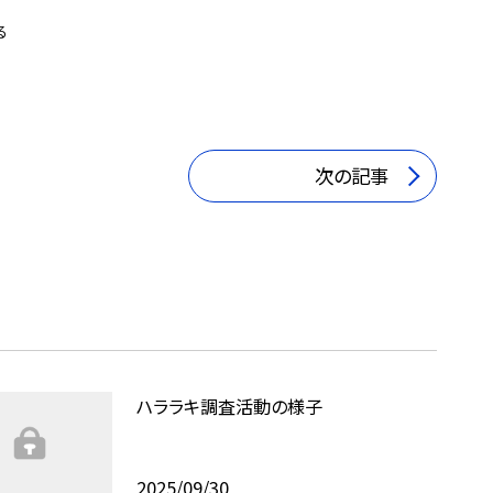
る
次の記事
ハララキ調査活動の様子
2025/09/30