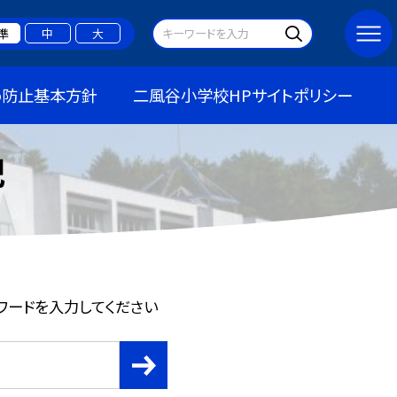
準
中
大
め防止基本方針
二風谷小学校HPサイトポリシー
記
ワードを入力してください