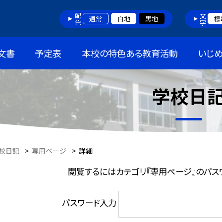
配色
文字
通常
白地
黒地
標
文書
予定表
本校の特色ある教育活動
いじ
学校日
校日記
>
専用ページ
>
詳細
閲覧するにはカテゴリ『専用ページ』のパス
パスワード入力