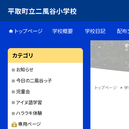
平取町立二風谷小学校
トップページ
学校概要
学校日記
配布
カテゴリ
お知らせ
今日の二風谷っ子
トップページ
>
学
児童会
アイヌ語学習
ハララキ体験
専用ページ