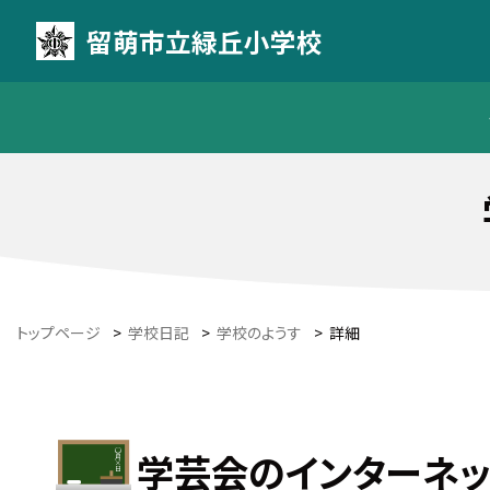
留萌市立緑丘小学校
トップページ
>
学校日記
>
学校のようす
>
詳細
学芸会のインターネッ