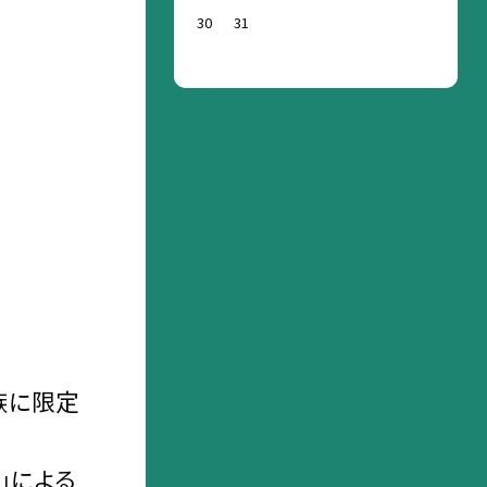
30
31
族に限定
」による