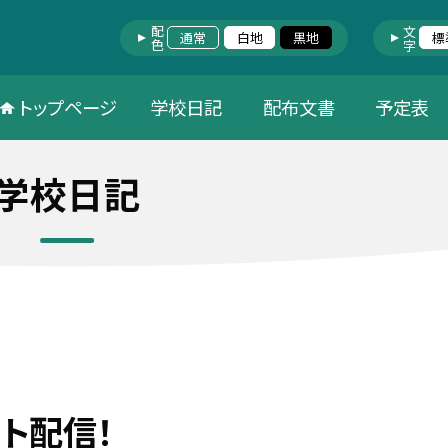
配色
文字
通常
白地
黒地
標
トップページ
学校日記
配布文書
予定表
学校日記
ト配信！