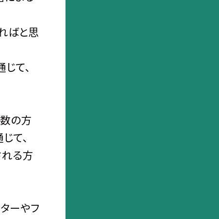
ればと思
通じて、
多数の方
じて、
される方
ッターやフ