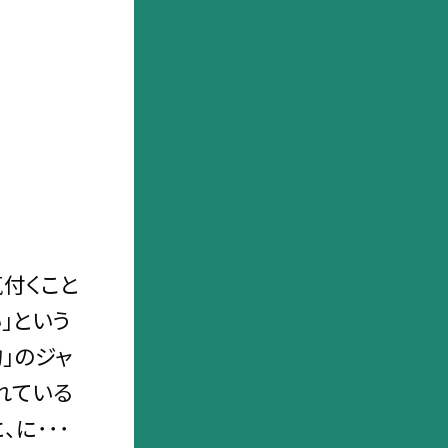
気付くこと
」という
」のジャ
れている
に･･･