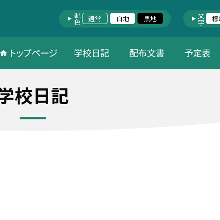
配色
文字
通常
白地
黒地
標
トップページ
学校日記
配布文書
予定表
学校日記