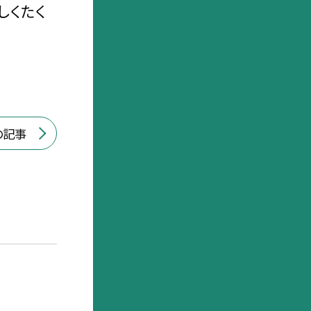
しくたく
の記事