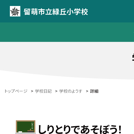
留萌市立緑丘小学校
トップページ
>
学校日記
>
学校のようす
>
詳細
しりとりであそぼう！