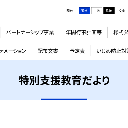
配色
通常
白地
黒地
文字
パートナーシップ事業
年間行事計画等
様式ダ
ォメーション
配布文書
予定表
いじめ防止対
特別支援教育だより