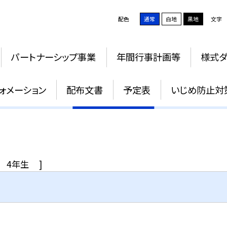
配色
通常
白地
黒地
文字
パートナーシップ事業
年間行事計画等
様式ダ
4年生
ォメーション
配布文書
予定表
いじめ防止対
4年生
]