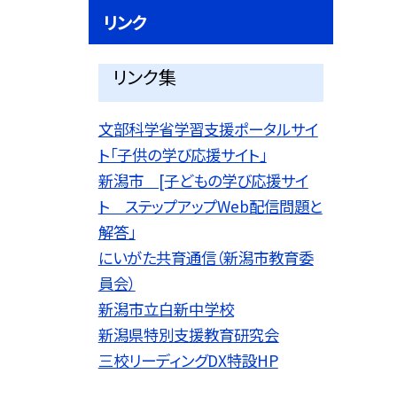
リンク
リンク集
文部科学省学習支援ポータルサイ
ト「子供の学び応援サイト」
新潟市 [子どもの学び応援サイ
ト ステップアップWeb配信問題と
解答」
にいがた共育通信（新潟市教育委
員会）
新潟市立白新中学校
新潟県特別支援教育研究会
三校リーディングDX特設HP