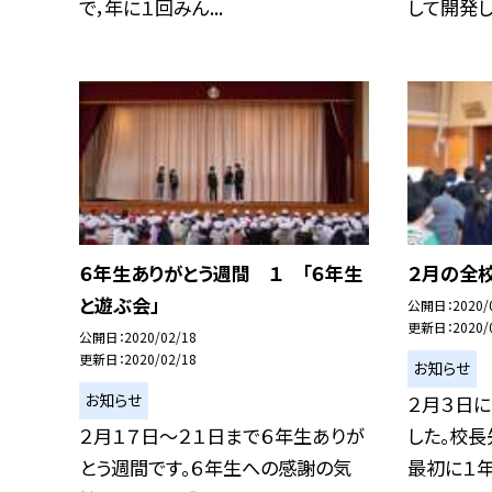
で，年に１回みん...
して開発し.
６年生ありがとう週間 １ 「６年生
２月の全
と遊ぶ会」
公開日
2020/
更新日
2020/
公開日
2020/02/18
更新日
2020/02/18
お知らせ
お知らせ
２月３日
２月１７日〜２１日まで６年生ありが
した。校長
とう週間です。６年生への感謝の気
最初に１年生