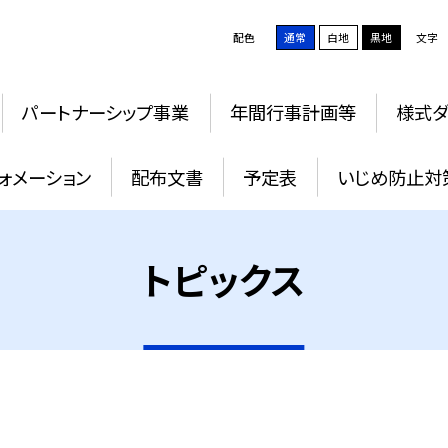
配色
通常
白地
黒地
文字
パートナーシップ事業
年間行事計画等
様式ダ
ォメーション
配布文書
予定表
いじめ防止対
トピックス