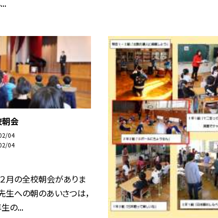
..
校朝会
02/04
02/04
に２月の全校朝会がありま
先生への朝のあいさつは，
の...