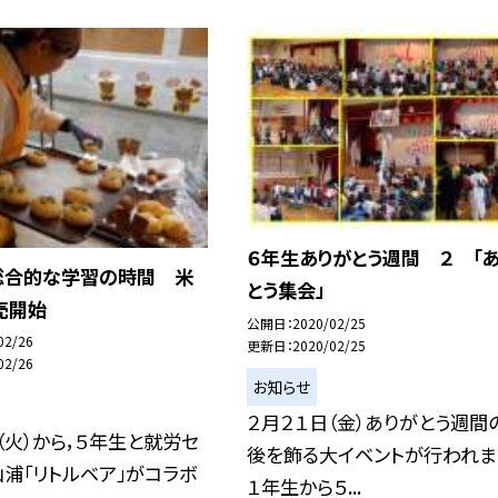
６年生ありがとう週間 ２ 「
総合的な学習の時間 米
とう集会」
売開始
公開日
2020/02/25
02/26
更新日
2020/02/25
02/26
お知らせ
２月２１日（金）ありがとう週間
（火）から，５年生と就労セ
後を飾る大イベントが行われま
浦「リトルベア」がコラボ
１年生から５...