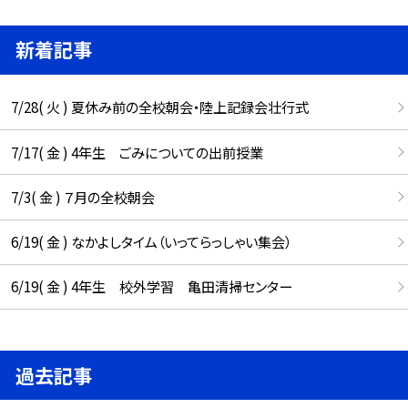
新着記事
7/28( 火 ) 夏休み前の全校朝会・陸上記録会壮行式
7/17( 金 ) 4年生 ごみについての出前授業
7/3( 金 ) ７月の全校朝会
6/19( 金 ) なかよしタイム（いってらっしゃい集会）
6/19( 金 ) 4年生 校外学習 亀田清掃センター
過去記事