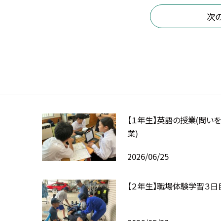
次
【１年生】英語の授業(問い
業)
2026/06/25
【２年生】職場体験学習３日