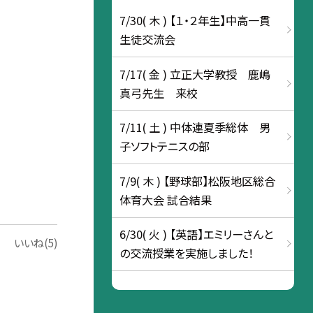
7/30( 木 ) 【１・２年生】中高一貫
生徒交流会
7/17( 金 ) 立正大学教授 鹿嶋
真弓先生 来校
7/11( 土 ) 中体連夏季総体 男
子ソフトテニスの部
7/9( 木 ) 【野球部】松阪地区総合
体育大会 試合結果
6/30( 火 ) 【英語】エミリーさんと
いいね(5)
の交流授業を実施しました！