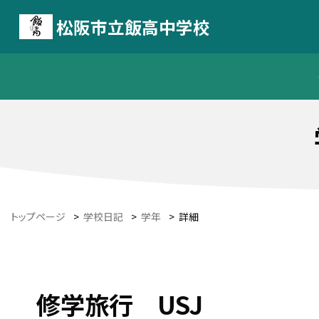
松阪市立飯高中学校
トップページ
>
学校日記
>
学年
>
詳細
修学旅行 USJ