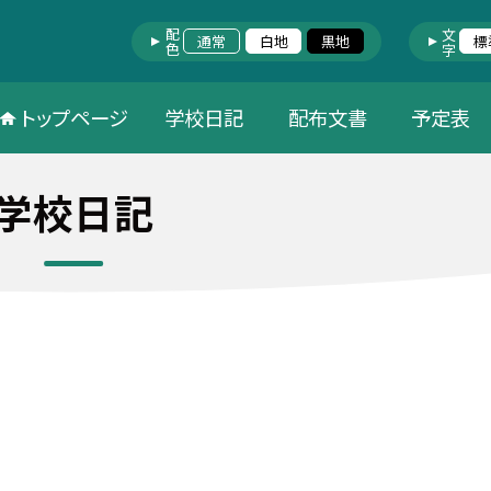
配色
文字
通常
白地
黒地
標
トップページ
学校日記
配布文書
予定表
学校日記