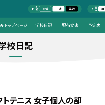
配色
文字
通常
白地
黒地
標
トップページ
学校日記
配布文書
予定表
学校日記
フトテニス 女子個人の部