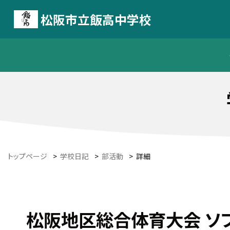
松阪市立飯高中学校
トップページ
>
学校日記
>
部活動
>
詳細
松阪地区総合体育大会 ソ