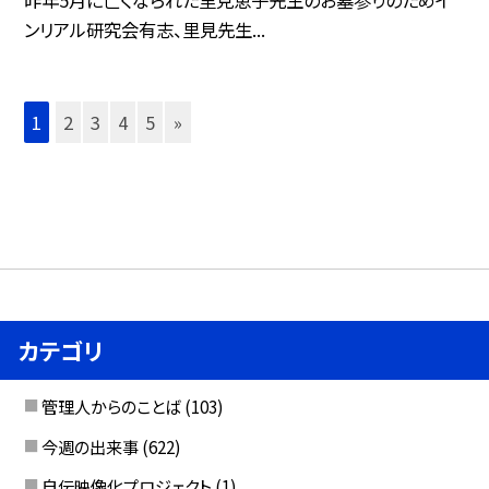
昨年5月に亡くなられた里見恵子先生のお墓参りのためイ
ンリアル研究会有志、里見先生...
1
2
3
4
5
»
カテゴリ
管理人からのことば
(103)
今週の出来事
(622)
自伝映像化プロジェクト
(1)