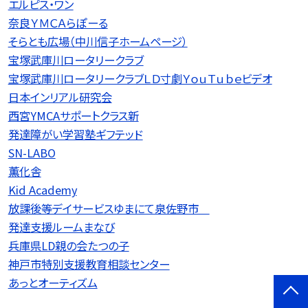
エルピス・ワン
奈良ＹＭＣＡらぽーる
そらとも広場（中川信子ホームページ）
宝塚武庫川ロータリークラブ
宝塚武庫川ロータリークラブＬＤ寸劇ＹｏｕＴｕｂｅビデオ
日本インリアル研究会
西宮YMCAサポートクラス新
発達障がい学習塾ギフテッド
SN-LABO
薫化舎
Kid Academy
放課後等デイサービスゆまにて泉佐野市
発達支援ルームまなび
兵庫県LD親の会たつの子
神戸市特別支援教育相談センター
あっとオーティズム