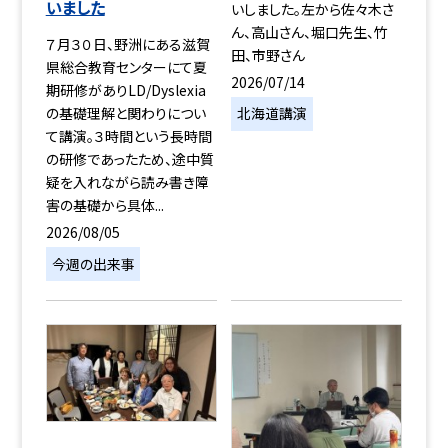
いました
いしました。左から佐々木さ
ん、高山さん、堀口先生、竹
７月３０日、野洲にある滋賀
田、市野さん
県総合教育センターにて夏
2026/07/14
期研修がありLD/Dyslexia
の基礎理解と関わりについ
北海道講演
て講演。３時間という長時間
の研修であったため、途中質
疑を入れながら読み書き障
害の基礎から具体...
2026/08/05
今週の出来事