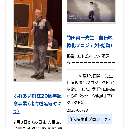
竹田契一先生 自伝映
像化プロジェクト始動！
掲載：エルピス・ワン 藤原一
秀 ーーーーーーーーーーー
ーーーーーーーーーーーー
ーー この度「竹田契一先生
自伝映像化プロジェクト」が
始動しました。 🎥 【竹田先生
ふれあい創立２０周年記
からのメッセージ動画】 プロ
ジェクト始...
念事業（北海道足寄町に
2026/06/23
て）
自伝映像化プロジェクト
７月３日から６日まで、帯広、
足寄町、釧路と回り、対談、講