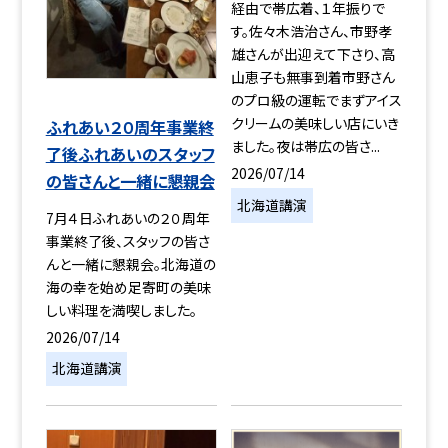
経由で帯広着、１年振りで
す。佐々木浩治さん、市野孝
雄さんが出迎えて下さり、高
山恵子も無事到着市野さん
のプロ級の運転でまずアイス
クリームの美味しい店にいき
ふれあい２０周年事業終
ました。夜は帯広の皆さ...
了後ふれあいのスタッフ
2026/07/14
の皆さんと一緒に懇親会
北海道講演
7月４日ふれあいの２０周年
事業終了後、スタッフの皆さ
んと一緒に懇親会。北海道の
海の幸を始め足寄町の美味
しい料理を満喫しました。
2026/07/14
北海道講演