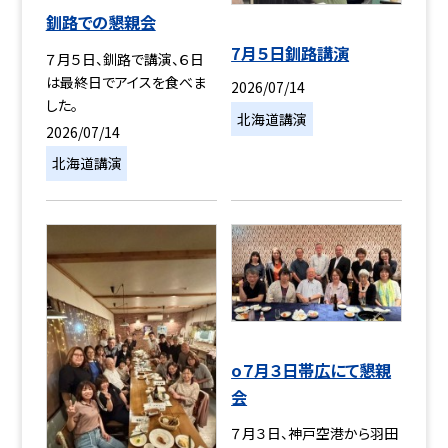
釧路での懇親会
7月５日釧路講演
７月５日、釧路で講演、６日
は最終日でアイスを食べま
2026/07/14
した。
北海道講演
2026/07/14
北海道講演
o７月３日帯広にて懇親
会
７月３日、神戸空港から羽田