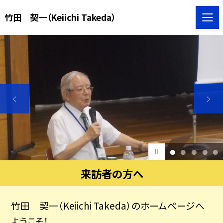
竹田 契一（Keiichi Takeda）
1
2
3
4
5
来訪者の方へ
竹田 契一（Keiichi Takeda）のホームページへ
ようこそ！