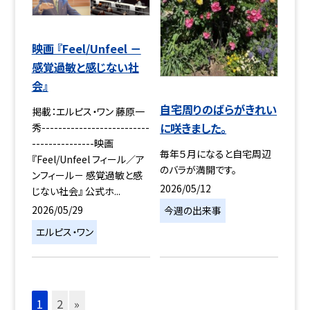
映画 『Feel/Unfeel －
感覚過敏と感じない社
会』
自宅周りのばらがきれい
掲載：エルピス・ワン 藤原一
に咲きました。
秀--------------------------
---------------映画
毎年５月になると自宅周辺
『Feel/Unfeel フィール／ア
のバラが満開です。
ンフィール－ 感覚過敏と感
2026/05/12
じない社会』 公式ホ...
2026/05/29
今週の出来事
エルピス・ワン
1
2
»