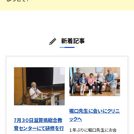
新着記事
堀口先生に会いにクリニ
ックへ
7月３０日滋賀県総合教
育センターにて研修を行
１年ぶりに堀口先生にお会