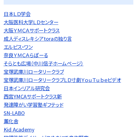
日本ＬＤ学会
大阪医科大学ＬＤセンター
大阪ＹＭＣＡサポートクラス
成人ディスレキシアtoraの独り言
エルピス・ワン
奈良ＹＭＣＡらぽーる
そらとも広場（中川信子ホームページ）
宝塚武庫川ロータリークラブ
宝塚武庫川ロータリークラブＬＤ寸劇ＹｏｕＴｕｂｅビデオ
日本インリアル研究会
西宮YMCAサポートクラス新
発達障がい学習塾ギフテッド
SN-LABO
薫化舎
Kid Academy