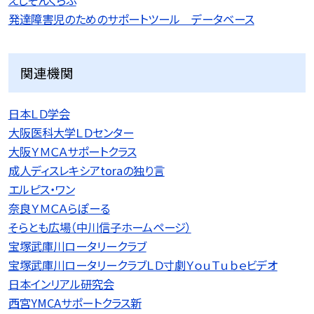
発達障害児のためのサポートツール データベース
関連機関
日本ＬＤ学会
大阪医科大学ＬＤセンター
大阪ＹＭＣＡサポートクラス
成人ディスレキシアtoraの独り言
エルピス・ワン
奈良ＹＭＣＡらぽーる
そらとも広場（中川信子ホームページ）
宝塚武庫川ロータリークラブ
宝塚武庫川ロータリークラブＬＤ寸劇ＹｏｕＴｕｂｅビデオ
日本インリアル研究会
西宮YMCAサポートクラス新