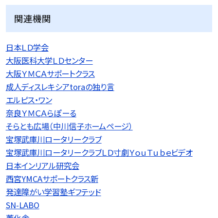
関連機関
日本ＬＤ学会
大阪医科大学ＬＤセンター
大阪ＹＭＣＡサポートクラス
成人ディスレキシアtoraの独り言
エルピス・ワン
奈良ＹＭＣＡらぽーる
そらとも広場（中川信子ホームページ）
宝塚武庫川ロータリークラブ
宝塚武庫川ロータリークラブＬＤ寸劇ＹｏｕＴｕｂｅビデオ
日本インリアル研究会
西宮YMCAサポートクラス新
発達障がい学習塾ギフテッド
SN-LABO
薫化舎