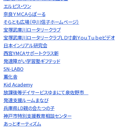
エルピス・ワン
奈良ＹＭＣＡらぽーる
そらとも広場（中川信子ホームページ）
宝塚武庫川ロータリークラブ
宝塚武庫川ロータリークラブＬＤ寸劇ＹｏｕＴｕｂｅビデオ
日本インリアル研究会
西宮YMCAサポートクラス新
発達障がい学習塾ギフテッド
SN-LABO
薫化舎
Kid Academy
放課後等デイサービスゆまにて泉佐野市
発達支援ルームまなび
兵庫県LD親の会たつの子
神戸市特別支援教育相談センター
あっとオーティズム