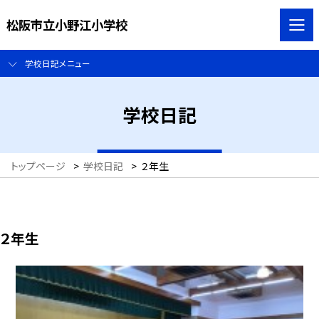
松阪市立小野江小学校
学校日記メニュー
学校日記
トップページ
>
学校日記
>
２年生
２年生