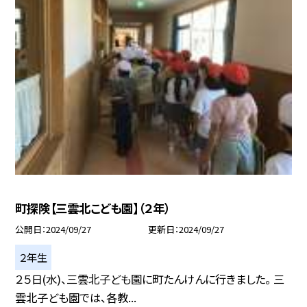
町探険【三雲北こども園】（２年）
公開日
2024/09/27
更新日
2024/09/27
２年生
２５日(水)、三雲北子ども園に町たんけんに行きました。 三
雲北子ども園では、各教...