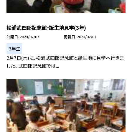
松浦武四郎記念館・誕生地見学(3年)
公開日
2024/02/07
更新日
2024/02/07
３年生
2月7日(水)に、松浦武四郎記念館と誕生地に見学へ行きま
した。 武四郎記念館では...