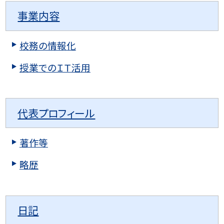
事業内容
校務の情報化
授業でのＩＴ活用
代表プロフィール
著作等
略歴
日記