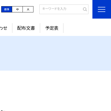
標準
中
大
わせ
配布文書
予定表