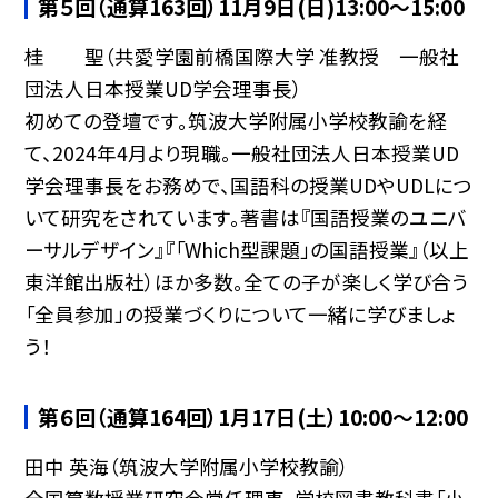
第５回（通算163回）11月9日(日)13:00〜15:00
桂 聖（共愛学園前橋国際大学 准教授 一般社
団法人日本授業UD学会理事長）
初めての登壇です。筑波大学附属小学校教諭を経
て、2024年4月より現職。一般社団法人日本授業UD
学会理事長をお務めで、国語科の授業UDやUDLにつ
いて研究をされています。著書は『国語授業のユニバ
ーサルデザイン』『「Which型課題」の国語授業』（以上
東洋館出版社）ほか多数。全ての子が楽しく学び合う
「全員参加」の授業づくりについて一緒に学びましょ
う！
第６回（通算164回）1月17日(土）10:00〜12:00
田中 英海（筑波大学附属小学校教諭）