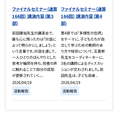
ファイナルセミナー（通算
ファイナルセミナー（通算
166回） 講演内容（第３
166回） 講演内容（第４
部）
部）
前田康裕先生の講演会で、
第4部では「多様性の包摂」
最も心に残ったのは「対話に
をテーマに、子どもたちが自
よって明らかにしましょう」と
立して学ぶための教師のあ
いう言葉です。対話を通して、
り方や技術について、玉置崇
一人ひとりのぼんやりとした
先生をコーディネーターに、
思考が輪郭を持ち、他者の声
3名の講師によるディスカッ
に触れることで自分の認知
ションが交わされました。前
が更新されていく。...
田先生は、子ども自身...
2026/04/19
2026/04/19
活動報告
活動報告