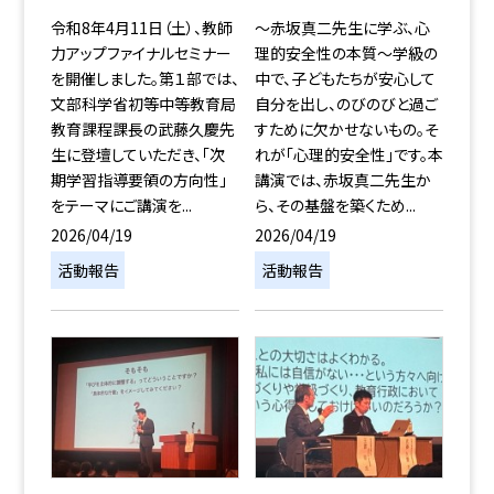
令和8年4月11日（土）、教師
〜赤坂真二先生に学ぶ、心
力アップファイナルセミナー
理的安全性の本質〜学級の
を開催しました。第１部では、
中で、子どもたちが安心して
文部科学省初等中等教育局
自分を出し、のびのびと過ご
教育課程課長の武藤久慶先
すために欠かせないもの。そ
生に登壇していただき、「次
れが「心理的安全性」です。本
期学習指導要領の方向性」
講演では、赤坂真二先生か
をテーマにご講演を...
ら、その基盤を築くため...
2026/04/19
2026/04/19
活動報告
活動報告