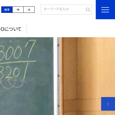
標準
中
大
ＰＯについて