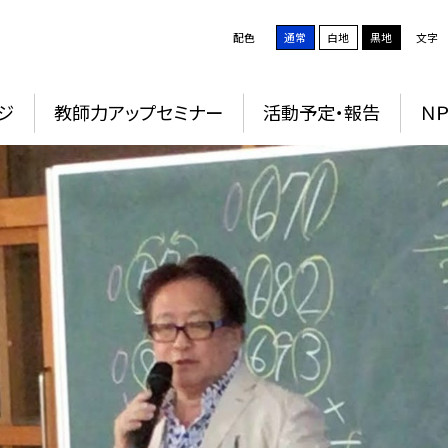
配色
通常
白地
黒地
文字
ジ
教師力アップセミナー
活動予定・報告
Ｎ